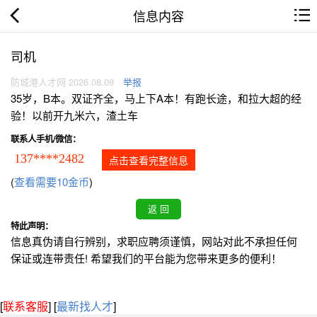
信息内容
司机
防城港人才网 2026.08.09
举报
35岁，B本。双证齐全，马上下A本！有跑长途，和拉大超的经
验！以前开九米六，渣土车
联系人手机/微信：
137****2482
点击查看完整信息
(
查看需要10金币
)
特此声明：
信息真伪请自行辨别，求职应聘须谨慎，网站对此不承担任何
保证或连带责任! 希望我们的平台能为您带来更多的便利！
[
联系客服
]
[
最新找人才
]